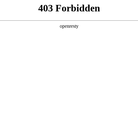
数字钱包
首页
关于我们
产品服务
App下载
时间与手续费说明
钱包官方