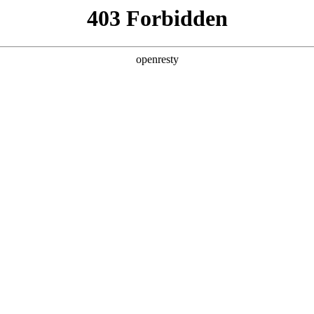
数字钱包
首页
关于我们
产品服务
App下载
持，钱能钱包团队都乐意为你提